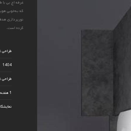
غرفه اچ بی با ط
که به‌خوبی هویت
نورپردازی هدفم
کرده است.
طراحی غرفه d
1404
طراحی غ
1 هفته
نمایشگاه