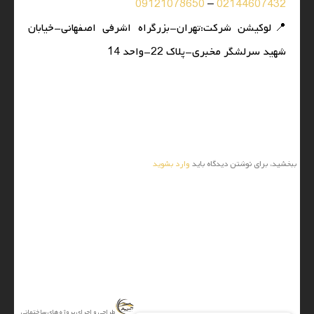
09121078650
–
02144607432
📍لوکیشن شرکت:تهران-بزرگراه اشرفی اصفهانی-خیابان
شهید سرلشگر مخبری-پلاک 22-واحد 14
0 نظر
ارسال نظر
ببخشید، برای نوشتن دیدگاه باید
وارد بشوید
آتریم
طراحی و اجرای پروژه های ساختمانی