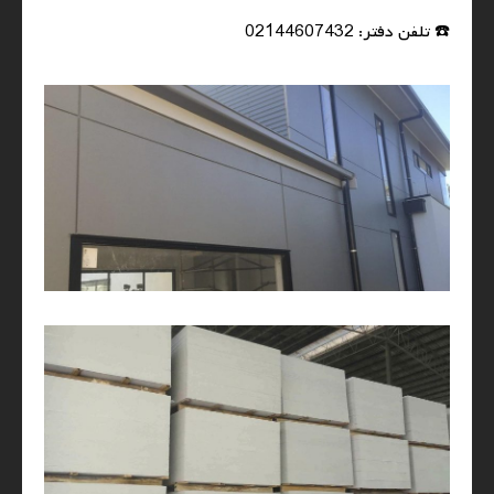
☎️ تلفن دفتر: 02144607432